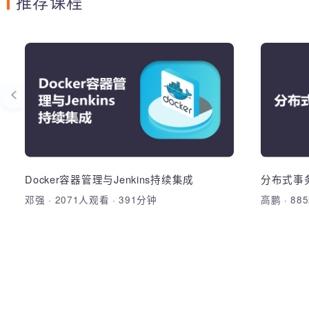
推荐课程
交换机与路由器技术
D
J
1、理解路由器的工作过程与通信原理，理
解动态静态路由及RIP、OSPF、NAT等协
熟练掌握
议规范 2、理解交换机的工作过程与通信
作，结合
交换机原理、以太网帧、设备模式与远程
原理，理解二层交换和三层交换，STP、
管理与
管理、双工模式与接口速率、路由器原
VRRP、NTP等协议 3、能够熟练配置
理、IP数据包、路由转发、静态路由、默
VLAN，绘制网络拓扑图和设计网络架
Docker容器管理与Jenkins持续集成
分布式
加
认路由、静态VLan、VLan Trunk、单臂路
构，进行端口镜像操作和设备容灾备份等
邓强
·
2071人观看
·
391分钟
高鹏
·
8
加入收藏
分享课程
由、三层交换、STP、PVSTP+、
4、能够熟练地在模拟器和真机设备上进行
HSRP、VLan负载与冗余、RIP、
常见的网络问题的TroubleShooting和应急
OSPF、ACL、NAT、多路复用PAT、端口
处理
镜像、端口安全