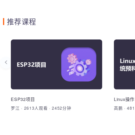
推荐课程
MySQL数据库性能优化
E
之索引优化
完成智
掌握利用explain定位分析慢SQL
ESP3
深入了解MySQL数据库索引底层原理 、了
设备接
解常见索引类型和慢查询SQL
用开发
ESP32项目
Linu
加
罗江
·
2613人观看
·
2452分钟
高鹏
·
4
加入收藏
分享课程