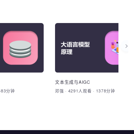
中.mp4
20251022-05-【布局】首页内容布
局.mp4
20251022-06-【CSS】背景样
式.mp4
n核心基础
MySQL数据库-凡
20251022-07-【家居网】首页背景
大图.mp4
ython发展史、Python
1. 掌握Linux下安装部署MySQL
n开发环境搭建 2、
DCL,DDL 3. 熟悉DML 4. 掌握D
20251022-08-【CSS】文字样
式.mp4
Charm的安装、设置字体、
MySQL常用网安知识点 6. 掌握
n 环境搭建、PyCharm
MySQL安装与配置、DCL、DD
harm常用设置、调试
见漏洞
20251023-01-【家居网】导航菜单
数据类型、控制结构、
DQL、MySQL三大范式、七大
选中.mp4
础知识：注释、变量以及数
模块、文件读写、、代
MySQL常见安全漏洞、MySQ
关键字、输入函数、输
云
文本生成与AIGC
20251023-02-【家居网】首页分类
能体开发、大模型对接
识
图片.mp4
程序类型转换 4、分支
看
·
1583分钟
邓强
·
4291人观看
·
1378分钟
分享课程
加入收藏
分享课程
思想及应用、匿名函
、运算符、if-else语
20251023-03-【家居网】商品列
器函数
or循环、break、
表.mp4
、字符串和列表：字符串输
20251023-04-【家居网】底部四个