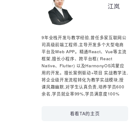
器.mp4
江岚
20251021-07-【CSS】选择器权重
值.mp4
20251021-08-【CSS】标签类型转
换.mp4
9年全栈开发与教学经验,曾任多家互联网
20251021-09-【家居网】头
司高级前端工程师,主导开发多个大型电商
部.mp4
平台及Web APP。精通React、Vue等主
20251021-10-【家居网】导
框架,擅长小程序、跨平台框( React
航.mp4
Native、Flutter) 以及HarmonyOS鸿蒙
用的开发。擅长案例驱动+项目 实战教学法
20251022-01-复习（一）.mp4
将企业级开发流程转化为教学实战模块,授
课风趣幽默,对学生认真负责,培养学员60
20251022-02-复习（二）.mp4
余名,学员就业率99%,学员满意度100%
20251022-03-【布局】页面从上往
下布局.mp4
看看TA的主页
20251022-04-【布局】页面内容居