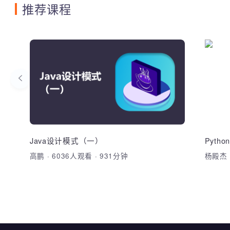
推荐课程
RabbitMQ
掌握RabbitMQ中间件、ElasticSearch实
掌握
际场景应用开发及Docker容器化技术应用
常用
消息队列中间件RabbitMQ、延迟队列、
面向
MQ限流、接口限流、ElasticSearch全文
业级
检索引擎、微服务架构下的链路追踪、
Java设计模式（一）
Pyt
Docker容器化技术、Nocas注册中心、
高鹏
·
6036人观看
·
931分钟
杨殿
加入收藏
分享课程
Sentinel熔断降级