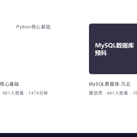
Java设计模式（一）
Pytho
7大设计原则，掌握UML建模，掌握
1、Python入门：P
设计模式了解其它设计模式
应用场景、Pytho
PyCharm：Py
对象设计原则、UML、设计模式、企
本内容涵盖 Pytho
设置快捷键、PyC
常见设计模式解析
使用、基础语法、
3、Python基
函数与参数、包与
据类型、标识符和
hon核心基础
MySQL数据库-凡
码规范（为后续智
出函数、运算符、
杰
·
621人观看
·
1474分钟
魏浩然
·
441人观
加入收藏
分享课程
加入收藏
铺垫）、面向对象
和循环：if判断语句
数、装饰器、迭代
句、while循环、f
continue 5