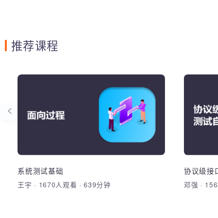
推荐课程
自然语言处理
系
中英文分词算法、自然语文处理模型、文
1. 
本分类、情感分析、信息抽取、文本生
件开发
成、词向量、词嵌入
程规范
自主开发分词器、Jieba分词器、N-Gram
1. 
设计方
模型、One-Hot独热编码、词向量、词嵌
件开发
优缺点
入、CBOW模型、Skip-Gram模型、
程规范
模型，
系统测试基础
协议级
Seq2Seq 模型、LSTM、FastText、
设计方
配置管
王宇
·
1670人观看
·
639分钟
邓强
·
1
加入收藏
分享课程
加
TextRank文本摘要、全文检索项目实战、
优缺点