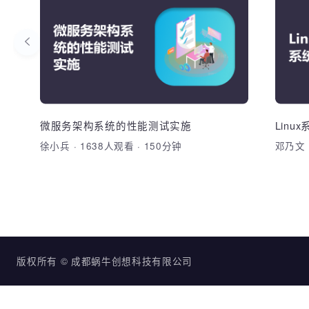
回归分析
掌握具体实战中使用python进行回归分析
切实
的步骤、方法与评估
重点
线性回归的概念、线性回归适用条件、一
1、
元回归分析、多元回归分析。线性回归实
范 
现、线性回归诊断-残差分析、线性回归诊
微服务架构系统的性能测试实施
Lin
别
断-强影响点分析、线性回归诊断-多重共
徐小兵
·
1638人观看
·
150分钟
邓乃
加入收藏
分享课程
线性、非线性回归扩展。
版权所有 © 成都蜗牛创想科技有限公司