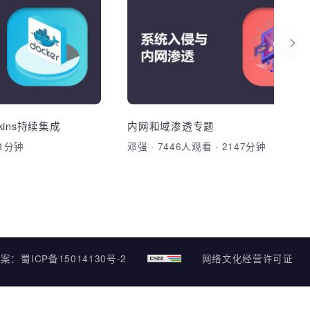
09.mp4
系统编程
Docker容器管理
20251215-Day3-Pod与控制器
Jenkins持续集成
10.mp4
区门禁系统》IO文件版
20251215-Day3-Pod与控制器
11.mp4
熟练掌握Docker容器管理相关
，常用命令，静态库，IO文
作，结合Jenkins持续集成工
20251215-Day3-Pod与控制器
程，进程通信（共享内
12.mp4
管理与持续集成相结合。
多线程编程
20251215-Day3-Pod与控制器
Jenkins持续集成
内网和域渗透专题
13.mp4
加入收藏
分享课程
分享课程
·
391分钟
邓强
·
7446人观看
·
2147分钟
20251216-Day4-Service与存储
01.mp4
20251216-Day4-Service与存储
02.mp4
20251216-Day4-Service与存储
03.mp4
备案：
蜀ICP备15014130号-2
网络文化经营许
20251216-Day4-Service与存储