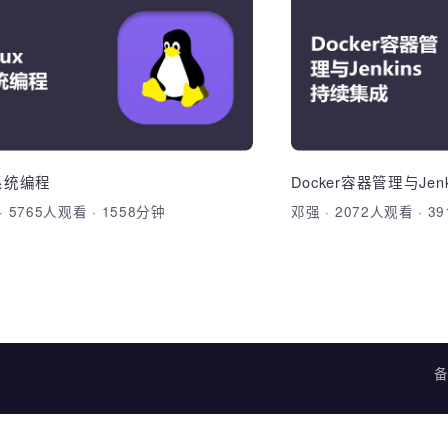
微服务架构系统的性能测
Linux
试实施
完成《蜗牛智慧社
理解微服务架构系统的性能测试实施
Linux环境搭建
与难点
件操作，多进程编
微服务架构系统的性能测试实施流程规
存，消息队列），
2、全链路压测与单节点压测的本质区
ux系统编程
Docker容器管理与
加入收藏
文
·
5765人观看
·
1558分钟
邓强
·
2072人观看
加入收藏
分享课程