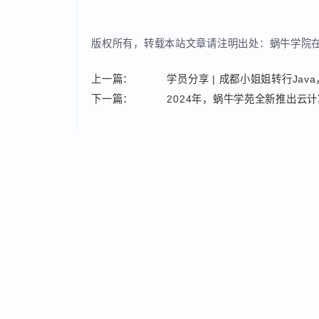
考研很好，但并非所有人都能成功上岸，人生的道路有
考研党们都能去到理想大学，祝大家前程似锦！
版权所有，转载本站文章请注明出处：蜗牛学
上一篇：
学员分享 | 成都小姐姐转行Ja
下一篇：
2024年，蜗牛学苑全新推出