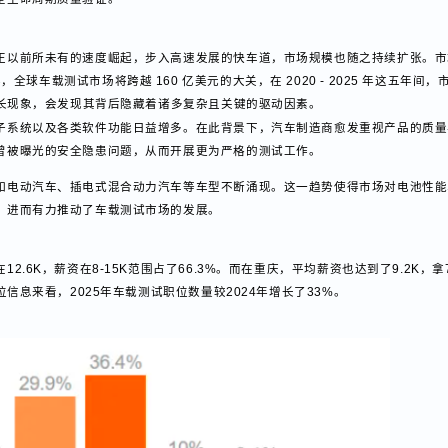
关键系统符合设计标准。测试类型包含CW测试和现网测试两类典型场景，当前
的全生命周期质量验证。
业正以前所未有的速度崛起，步入高速发展的快车道，市场规模也随之持续扩
2025 年，全球车载测试市场将跨越 160 亿美元的大关，在 2020 - 2025 年这
场增长现象，会发现其背后隐藏着诸多复杂且关键的驱动因素。
电子系统以及各类软件功能日益增多。在此背景下，汽车制造商愈发重视产品
统曾被曝光的安全隐患问题，从而开展更为严格的测试工作。
诸如电动汽车、插电式混合动力汽车等车型不断涌现。这一趋势使得市场对电
升，进而有力推动了车载测试市场的发展。
2.6K，薪资在8-15K范围占了66.3%。而在重庆，平均薪资也达到了9.2K
岗位信息来看，2025年车载测试职位数量较2024年增长了33%。