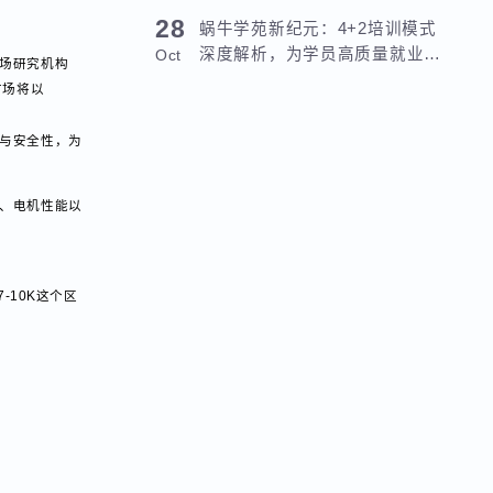
期网安+AI攻防对抗班火热启航!
May
主要应用于新能源
28
蜗牛学苑新纪元：4+2培训模式
深度解析，为学员高质量就业加
Oct
张。市场研究机构
码！
五年间，市场将以
的质量与安全性，为
池性能、电机性能以
，拿7-10K这个区