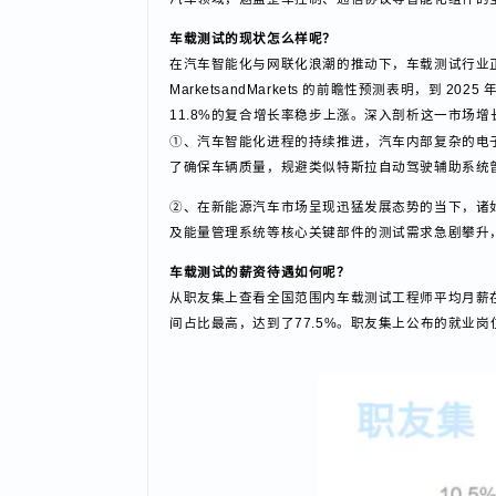
试及安全测试等环节，确保智能座舱、自动驾驶等
汽车领域，涵盖整车控制、通信协议等智能化组件
车载测试的现状怎么样呢？
在汽车智能化与网联化浪潮的推动下，车载测试行
MarketsandMarkets 的前瞻性预测表明，到 
11.8%的复合增长率稳步上涨。深入剖析这一市
①、汽车智能化进程的持续推进，汽车内部复杂的
了确保车辆质量，规避类似特斯拉自动驾驶辅助系
②、在新能源汽车市场呈现迅猛发展态势的当下，
及能量管理系统等核心关键部件的测试需求急剧攀
车载测试的薪资待遇如何呢？
从职友集上查看全国范围内车载测试工程师平均月薪在1
间占比最高，达到了77.5%。职友集上公布的就业