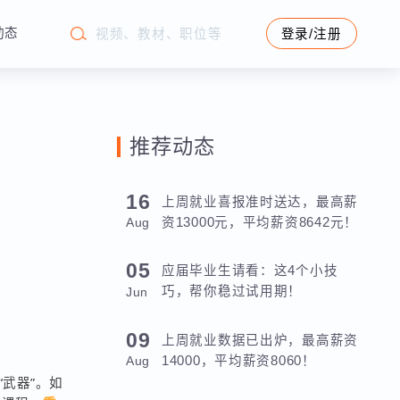
学苑动态
登录/注册
推荐动态
你
16
上周就业喜报准时送达，最高薪
资13000元，平均薪资8642元！
Aug
05
应届毕业生请看：这4个小技
巧，帮你稳过试用期！
Jun
09
上周就业数据已出炉，最高薪资
14000，平均薪资8060！
Aug
键“武器”。如