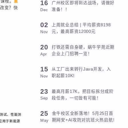
载测试课程。
重
16
广州校区即将到达战场，请做好
怎样的改变？快
准备！！
Dec
02
上周就业总结 | 平均薪资8198
元，最高薪资12000元
Nov
20
打铁还需自身硬，蜗牛学苑近期
企业上门招聘一览！
Apr
15
从工厂出来转行Java开发，入
职起薪10K!
Nov
23
最高月薪17K，把目标拆分成阶
段任务，一切皆有可能！
Sep
25
金牛校区全新落地！5月25日首
过功能测试、性能测