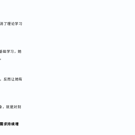
爱，抵消了理论学习
对零基础学习，她
更重要。
放松后，反而让她有
功本身，就是对刻