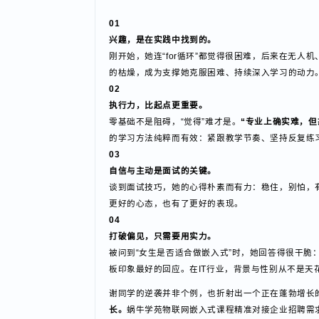
采访中，她状态松弛，言语间有种脚踏实地的清醒
01
兴趣，是在实践中找到的。
刚开始，她连“for循环”都觉得很困难，后来在
的枯燥，成为支撑她克服困难、持续深入学习的动
02
执行力，比起点更重要。
零基础不是阻碍，“
觉得
”难才是。
“专业上确实难
的学习方法纯粹而有效：紧跟教学节奏、坚持反复
03
自信与主动是面试的关键。
谈到面试技巧，她的心得朴素而有力：稳住，别怕
更好的心态，也有了更好的表现。
04
打破偏见，只需要用实力。
被问到“女生是否适合做嵌入式”时，她回答得很干