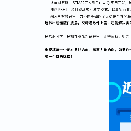
板印象最好的回应。在IT行业，背景与性别从不
谢同学的逆袭并非个例，也折射出一个正在蓬勃增
长。
蜗牛学苑物联网嵌入式课程精准对接企业招聘
从电路基础、STM32开发到C++与Qt应用开
独创PBET（项目驱动式）教学模式，以真实
融入AI智慧课堂，为不同基础的学员提供个性
培养出既懂硬件底层，又精通软件上层，还能解决
祝福谢同学，祝她在职场新征程里，走得沉稳、明
也祝福每一个正在寻找方向、积蓄力量的你，如果
和一个对的选择！