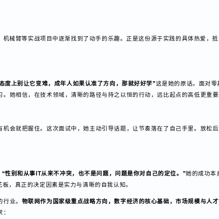
与乐观。关于这段转行和学习经历，她也说出了自己的感想！
无人机、机械臂等实战项目中逐渐找到了动手的乐趣。正是这份源于实践的具体热
力。
，但态度上别让它变难，成年人如果认准了方向，那就好好学”
这是她的原话。面
练习。她相信，在技术领域，清晰的路径与持之以恒的行动，远比起点的高低
，有机会就把握住。这次面试中，她主动引导话题，让节奏落在了自己手里。
脆：
“性别和从事IT从来不冲突，也不是问题，问题是你对自己的定位。”
她的成