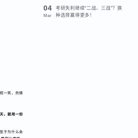
资13000元！平均薪资8127元！
Sep
04
考研失利继续“二战、三战”？换
种选择赢得更多！
Mar
总会相视一笑，热情
的第四天，就用一份