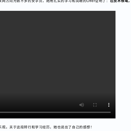
随后转入零售行业，一干就是四年多。后面受疫情和大环境影响，她开始思考
联网方向为数不多的女学员，她用扎实的学习和亮眼的Offer证明了：
在技术