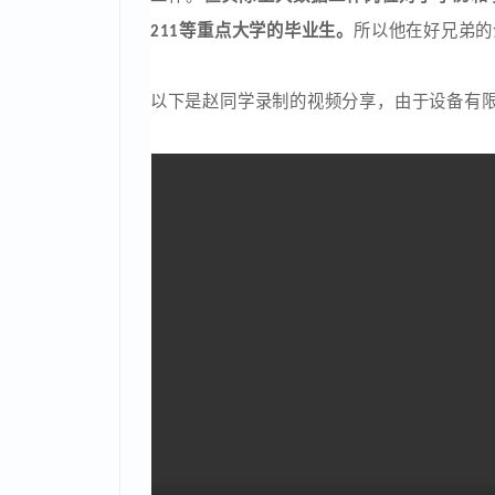
赵同学：本科、软件工程专业、入职月薪7.
他大学本专业就是软件工程，并且在校的
工作。
但实际上大数据工作岗位对于学历
等重点大学的毕业生。
所以他在好兄弟
211
以下是赵同学录制的视频分享，由于设备