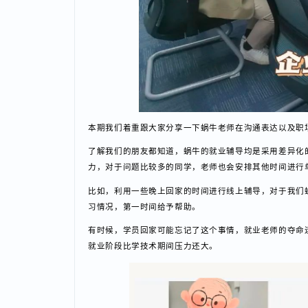
本期我们着重跟大家分享一下蜗牛老师在沟通表达以及
了解我们的朋友都知道，蜗牛的就业辅导均是采用差异
力，对于问题比较多的同学，老师也会安排其他时间进
比如，利用一些晚上回家的时间进行线上辅导，对于我
习情况，第一时间给予帮助。
有时候，学员回家可能忘记了这个事情，就业老师的夺
就业阶段比学技术期间压力还大。