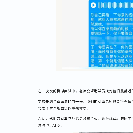
在一次次的模拟面试中，老师会帮助学员找到他们最舒