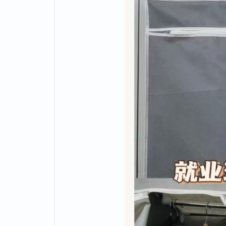
学员去到企业面试的前一天，我们的就业老师也会检查
代表了对本场面试的重视程度。
为此，我们的就业老师也是煞费苦心，还为就业班的同
满满的责任心。