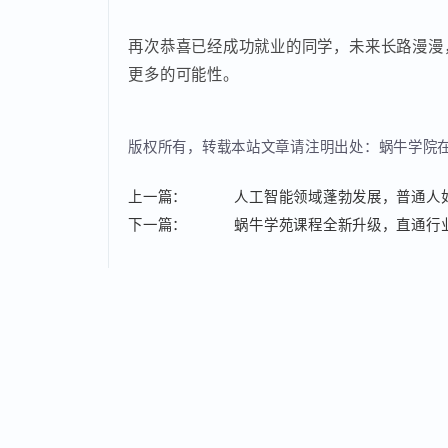
关于学员就业去向的问题，
11.1%的学员
业的同学最高薪资也达到了13200元。
与生活期望的权衡下慎重选择的。因此，没
好生活。
再次恭喜已经成功就业的同学，未来长路漫
更多的可能性。
版权所有，转载本站文章请注明出处：蜗牛学
上一篇：
人工智能领域蓬勃发展，普通
下一篇：
蜗牛学苑课程全新升级，直通