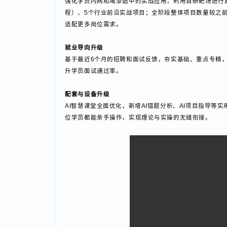
实战能力升级
强化学员内网和域渗透中的实战应用，利用自研靶场进
程）、5个行业前沿实战项目；全阶段整体项目数量较
适配更多岗位需求。
就业导向升级
基于最近6个月的招聘和面试反馈，夯实基础、重点专精
升学员面试通过率。
配套与设备升级
AI智慧课堂全面优化，新增AI错题分析、AI项目指
位学员都能亲手操作，实现理论与实操的无缝衔接。