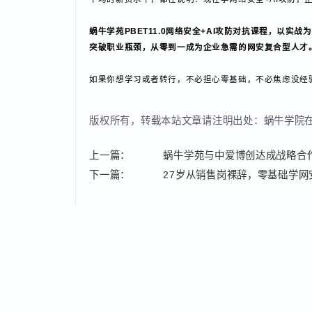
AI安全工程师：核心职责为AI模型安全防护、AI漏
进阶岗位
安全架构师：核心职责为企业安全体系设计、安全
红队工程师：核心职责为高级渗透测试、APT攻击
云安全工程师：核心职责为云平台安全部署、云漏
应急响应工程师：核心职责为安全事件处置、漏洞
拓展方向
网络安全顾问、安全审计工程师、代码审计工程师、数
就业行业覆盖：互联网、金融、政务、医疗、能源、教
2026年，网络安全行业红利持续爆发，AI技术的融
平均的薪资水平，都在说明：现在学网络安全+AI攻防
蜗牛学苑PBET11.0网络安全+AI攻防对抗课程
突破职业瓶颈，从零到一成为企业急需的网安复合型人
如果你想学习或者转行，不必担心零基础，不必焦虑没