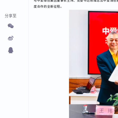
与中爱绿创集团董事长王玮、党委书记陈维忠及中爱博
度合作的全新征程。
分享至