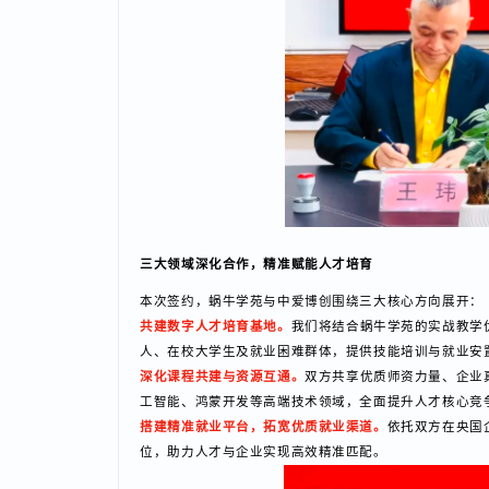
三大领域深化合作，精准赋能人才培育
本次签约，蜗牛学苑与中爱博创围绕三大核心方向展开
共建数字人才培育基地。
我们将结合蜗牛学苑的实战教
人、在校大学生及就业困难群体，提供技能培训与就业
深化课程共建与资源互通。
双方共享优质师资力量、企
工智能、鸿蒙开发等高端技术领域，全面提升人才核心