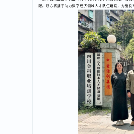
蜗牛学苑创始人兼CEO邓强表示，此次战略合作是双
础，联动中爱博创优质的就业渠道资源，打造高标准、
中爱绿创集团董事长王玮对本次合作给予高度肯定，他
配。双方将携手助力数字经济领域人才队伍建设，为退