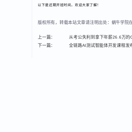
颈。
职场起点的选择，决定未来的发展高度。迷茫不可怕，
如果你想入局高薪IT行业、零基础想转行、缺技术缺
配套专属就业指导，帮你从零夯实技术、斩获优质Off
以下是近期开班时间，欢迎大家了解！
版权所有，转载本站文章请注明出处：蜗牛学
上一篇：
从考公失利到拿下年薪26.6万
下一篇：
全链路AI测试智能体开发课程