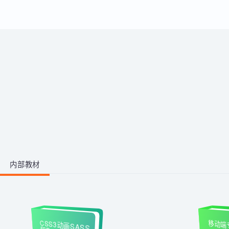
运用。
带你从零掌握影视后期全流程。学
习剪映、PR、AE、AN等工具，运
用AI生成动画素材与脚本，高效完
成视频剪辑与二维动画制作，快速
1阶段 · 1门课
产出创意作品