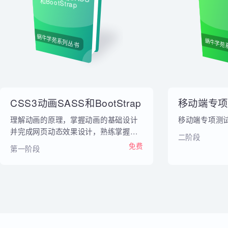
内部教材
移
CSS3动画SASS
和BootStrap
蜗牛学苑系列丛书
蜗牛
CSS3动画SASS和BootStrap
移动端专
理解动画的原理，掌握动画的基础设计
移动端专项
并完成网页动态效果设计，熟练掌握网
二阶段
页布局，能够熟练使用 Less、Sass完
免费
第一阶段