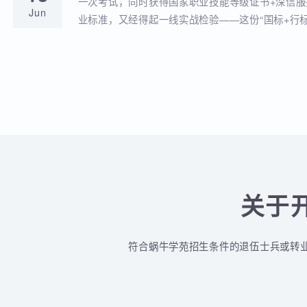
蜗牛学苑与深信服达成深度战略合作！官
18
全品类认证培训落地！
蜗牛学苑成功获批深信服官方授权指定合作考点
Jun
认证一站式培训与考试服务！
深信服&蜗牛学苑“一考双证”考1次，拿2个
18
贴！
一次考试，同时获得国家职业技能等级证书+深
Jun
业标准，又经得起一线实战检验——这份“国标+
认的含金量组合，让你在求职晋升中始终快人一