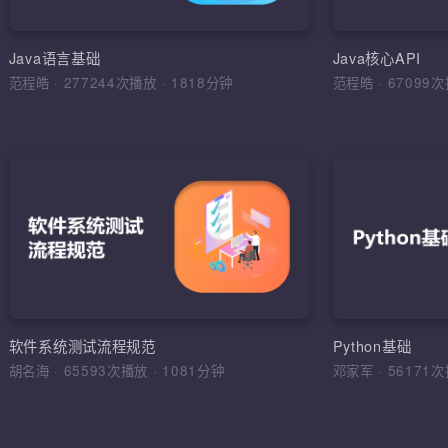
环境搭建，
运算符，流程
Java语言基础
Java核心API
范程皓
·
277244次播放
·
1818分钟
范程皓
·
6709
加入收
软件
理解软件工
学习目标，
综合运用
软件工程，
软件系统测试流程规范
Python基础
法，软件测
胡名海
·
65593次播放
·
1081分钟
邓家军
·
5617
试报告，缺