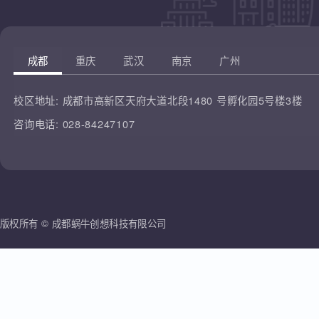
凡云教育
腾讯课堂
蜗牛创想
哔哩哔哩
雷人科技
成都
重庆
武汉
南京
广州
校区地址:
成都市高新区天府大道北段1480 号孵化园5号楼3楼
咨询电话:
028-84247107