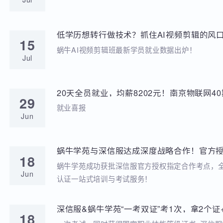
学苑动态
招聘动态
两次考研落榜、待业8个月，工作半年薪资冲到
20
元，他凭什么？
就业分享
Jul
低学历想转行做技术？抓住AI视频剪辑的风口
15
稳到手!
蜗牛AI视频剪辑班最新学员就业数据出炉！
Jul
20天全员就业，均薪8202元！南京物联网
29
答卷来啦
就业喜报
Jun