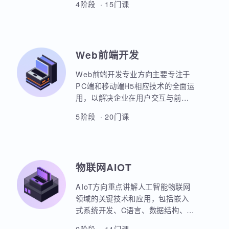
本套课程涵盖机器学习、深度学
习、神经网络、自然语言处理、计
算机视觉、大语言模型、人工智能
体开发等各个方面，课程采用PBET
4阶段 · 15门课
教学模式、以项目和任务来驱动AI
的学习。
Web前端开发
Web前端开发专业方向主要专注于
PC端和移动端H5相应技术的全面运
用，以解决企业在用户交互与前后
端通信之间的关键问题。主要包括
5阶段 · 20门课
HTML5，CSS3，JavaScript，
ES6规范，Node.js后台开发，
JQuery，Bootstrap，VUE，
React，微信小程序等框架的运用。
物联网AIOT
实战项目丰富，涵盖主流行业的商