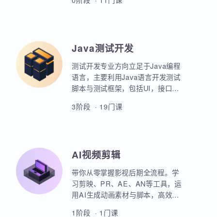
业项目、大型电商网站的设计等
AIoT方向重点讲解人工智能物联网
等。
领域的关键技术和应用，包括嵌入
式系统开发、C语言、数据结构、
Linux系统编程、驱动开发、系统移
0阶段 · 11门课
植、物联网通信协议、蓝牙、Wi-
Fi、Zigbee、NB-IoT等无线通信技
术，STM32单片机、传感器、C++
、QT编程、云平台、边缘计算等相
Java测试开发
关技术，培养具备相关技能的专业
人才。
测试开发专业方向立足于Java编程
语言，主要利用Java语言开发测试
脚本与测试框架，包括UI，接口，
性能，框架等。重点讲解如何利用
3阶段 · 19门课
Java原生代码实现各类功能，其次
讲解各类测试框架的调用与二次定
制开发。同时，也强调对数据库，
Linux操作系统，测试工具的使用以
AI视频剪辑
及对系统测试的原理和流程的熟练