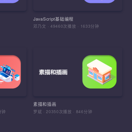
的布局和美化，基于PSD原稿完成页面
架，IO流，网络编
素级还原布局和设计
、变量、数据类
数
PhotoShop抠图、切片技巧、pxcook标
JavaScript基础编程
注、Web前端开发环境、HTML常用标
0分钟
邓乃文
·
49460次播放
·
1633分钟
享课程
签、表单元素、CSS基础样式使用、字
课程
图标设计
加入收藏
分享课程
Windows与网络基础
基本规律，以及
river、正则表达
1、掌握Windows操作系统的常用命令
步建立图形创意
DT等思想，设计
册表、权限、系统服务、防火墙、组策
意识；3、能对
框架
略，熟悉Windows系统的常见脆弱项及
进行理性分析；
志文件 2、掌握计算机网络基础基础原
比例、结构、光
 WebDriver框
环境配置、Windows命令、用户管理、
理、掌握OSI模型与TCP/IP协议族、理
素描和插画
DT，POM模型，
册表、系统权限、组策略、防火墙、
各种协议的工作原理 3、掌握GNS3、P
658分钟
罗斌
·
20350次播放
·
846分钟
VMWare虚拟机、网络基础、OSI与
和eNSP等网络模拟器基本使用，熟悉