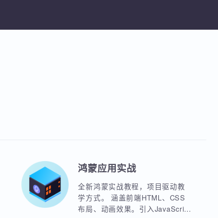
TCP/IP模型、数据传输过程、IP地址与
Wireshark与科来协议分析工具
课程
网划分，Wireshark与科来协议监控分
享课程
加入收藏
分享课程
具
鸿蒙应用实战