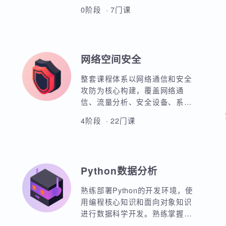
全新鸿蒙实战教程，项目驱动教
学方式。 涵盖前端HTML、CSS
布局、动画效果。引入JavaScript
和TypeScript技术板块实现业务实
0阶段 · 7门课
战。 基于ArkTS和ArkUI来实现红
米原生应用开发实战，网络请求
封装、一多开发、元服务实战等
等 基于鸿蒙实战的项目分别包
网络空间安全
含：工作计划APP实战、
WoniuMall电商项目实战、家庭医
整套课程体系以网络通信和安全
疗服务实战 配合鸿蒙短距离BLE
攻防为核心构建，覆盖网络通
蓝牙模块实现穿戴设备的数据传
信、流量分析、安全设备、系统
输。包括心率、心跳、运动健康
攻防、应用系统安全、安全脚本
数据。
4阶段 · 22门课
开发、渗透测试、系统入侵、系
统加固、入侵检测、入侵防御、
日志分析、安全运营、等级保护
规范、应急响应等完整细分领
Python数据分析
域，并且通过大量的实验和项目
强化学员的综合实战能力。