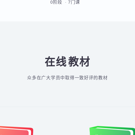
从Linux基础到云原生高级运维的
全方位实战课程，涵盖Shell脚
本、MySQL、Docker、
Kubernetes、Python自动化、
0阶段 · 7门课
CI/CD及微服务架构等核心技术。
通过多个企业级项目实战，学员
将系统掌握运维部署、监控告
警、容器化改造及高可用集群管
理能力，最终具备胜任运维及
DevOps岗位的综合技能。
在线
教材
众多在广大学员中取得一致好评的教材