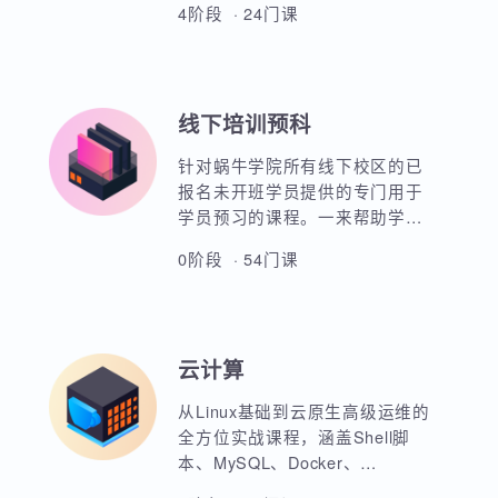
熟练部署Python的开发环境，使
用编程核心知识和面向对象知识
进行数据科学开发。熟练掌握
SQL语句进行数据库常用操作及
4阶段 · 24门课
Linux操作系统的操作。掌握统计
学、机器学习、深度学习等数理
知识，并熟悉数据科学开发基本
知识，培养商业分析、数据挖掘
线下培训预科
意识及能力。同时基于Python进
行描述性分析、推断统计、特征
针对蜗牛学院所有线下校区的已
工程处理、模型开发、风控评估
报名未开班学员提供的专门用于
等。
学员预习的课程。一来帮助学员
进行专业入门课程的预习，二来
0阶段 · 54门课
也是希望学员能够通过学习视频
课程进而更好地理解IT技术，以
确定自己是否真正适合IT行业。
在这个360行，行行转IT的大背景
云计算
下，蜗牛学院想说，并不是每个