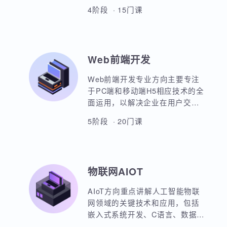
本套课程涵盖机器学习、深度学
习、神经网络、自然语言处理、
计算机视觉、大语言模型、人工
智能体开发等各个方面，课程采
4阶段 · 15门课
用PBET教学模式、以项目和任务
来驱动AI的学习。
Web前端开发
Web前端开发专业方向主要专注
于PC端和移动端H5相应技术的全
面运用，以解决企业在用户交互
与前后端通信之间的关键问题。
5阶段 · 20门课
主要包括HTML5，CSS3，
JavaScript，ES6规范，Node.js
后台开发，JQuery，Bootstrap，
VUE，React，微信小程序等框架
物联网AIOT
的运用。实战项目丰富，涵盖主
流行业的商业项目、大型电商网