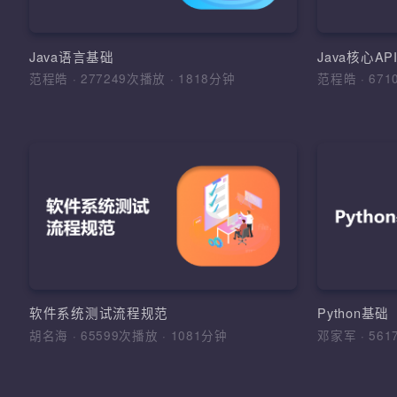
环境搭
明，运算
面
Java语言基础
Java核心A
范程皓
·
277249次播放
·
1818分钟
范程皓
·
6
加
软
理解软
的学习
法和综
软件工
软件系统测试流程规范
Python基
法，软
胡名海
·
65599次播放
·
1081分钟
邓家军
·
5
测试报