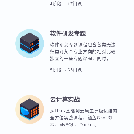
UI全链路设计方向主要培养学员
用。
平面设计，3D设计及影视后期等
能力，使用PhotoShop，AI，
C4D，H5，图标设计，店铺设
4阶段 · 17门课
计，移动端设计，整站设计等实
战能力。使学员具备完整的UI设
计全栈能力。并通过各类完整的
项目实战演练来强化学员的实战
软件研发专题
经验，完全满足企业需求。
软件研发专题课程包含各类无法
归类到某个专业方向的相对比较
独立的一些专题课程，同时，蜗
牛学院也将随时更新一些专题公
5阶段 · 65门课
开课。大家可以就自己感兴趣的
专题进行留言，蜗牛学院愿意组
织师资力量为大家建议的课程进
行研发并分享出来供交流学习。
云计算实战