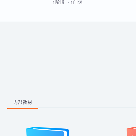
的原理和流程的熟练运用。
带你从零掌握影视后期全流程。
学习剪映、PR、AE、AN等工
具，运用AI生成动画素材与脚
本，高效完成视频剪辑与二维动
1阶段 · 1门课
画制作，快速产出创意作品