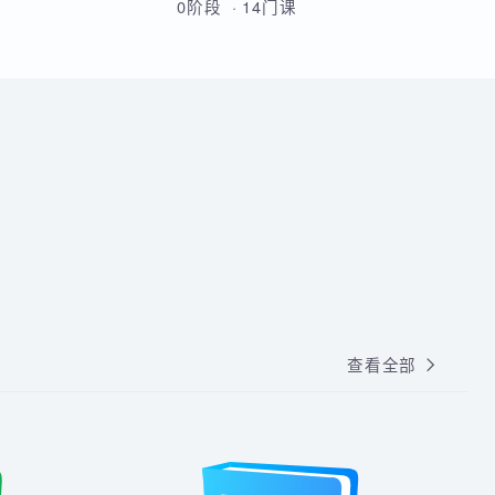
人都适合搞IT的。
从Linux基础到云原生高级运维的
全方位实战课程，涵盖Shell脚
本、MySQL、Docker、
Kubernetes、Python自动化、
0阶段 · 14门课
CI/CD及微服务架构等核心技术。
通过多个企业级项目实战，学员
将系统掌握运维部署、监控告
警、容器化改造及高可用集群管
理能力，最终具备胜任运维及
DevOps岗位的综合技能。
查看全部