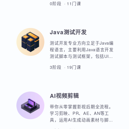
AIoT方向重点讲解人工智能物联
站的设计等等。
网领域的关键技术和应用，包括
嵌入式系统开发、C语言、数据结
构、Linux系统编程、驱动开发、
0阶段 · 11门课
系统移植、物联网通信协议、蓝
牙、Wi-Fi、Zigbee、NB-IoT等无
线通信技术，STM32单片机、传
感器、C++ 、QT编程、云平台、
Java测试开发
边缘计算等相关技术，培养具备
相关技能的专业人才。
测试开发专业方向立足于Java编
程语言，主要利用Java语言开发
测试脚本与测试框架，包括UI，
接口，性能，框架等。重点讲解
3阶段 · 19门课
如何利用Java原生代码实现各类
功能，其次讲解各类测试框架的
调用与二次定制开发。同时，也
强调对数据库，Linux操作系统，
AI视频剪辑
测试工具的使用以及对系统测试