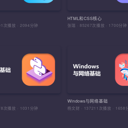
JavaScript的基础知识
建，基本数据类型，变量及去声
Java常用API，集合框
符，流程控制语句，IDE绘制界
JavaScript发展及组成
程，异常处理
型、控制结构、数组和函
PI
HTML和CSS核心
7101次播放
·
2094分钟
张瑞
·
85267次播放
·
170
加入收藏
分
入收藏
分享课程
加入收藏
分享
件系统测试流程规范
素描和插画
Python基础
件工程的各类实际问题，树立清晰
1、理解手绘板绘与鼠绘的
综合运用Python、WebD
目标，掌握测试用例设计的常用方
ui设计的手绘特点；2、初
式等技术，根据DDT，K
合运用
的基本规律意识和基本审美
开发出WoniuTest测试
站酷等设计网站视觉图片
程，软件质量，系统测试流程，方
素材收集与整理、透视、
HTML，CSS，Selenium
础
Windows与网络基础
件测试专业术语，测试用例设计，
影
架，基础框架，DDT，K
6178次播放
·
1031分钟
杨文财
·
137211次播放
·
1
告，缺陷管理
WoniuTest框架