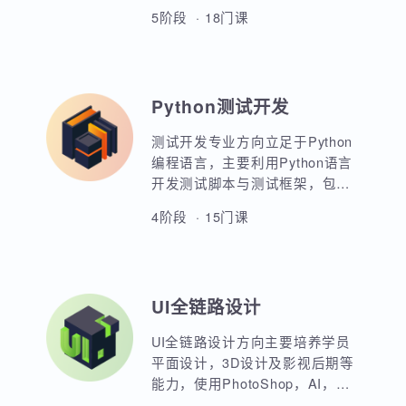
Java全栈开发方向以JavaSE为核
心基础，重点讲解企业级应用开
发，数据库应用开发，Web前端
开发，JavaEE各类主流框架的原
5阶段 · 18门课
理与应用。大型企业级高并发应
用开发，服务器架构与微服务应
用开发。超过二十周魔鬼式训
练，掌握Java开发全套核心技术
Python测试开发
培养，多套最新最热门的高级课
程，帮助学员突破高薪瓶颈。
测试开发专业方向立足于Python
编程语言，主要利用Python语言
开发测试脚本与测试框架，包括
UI，接口，性能，框架等。重点
4阶段 · 15门课
讲解如何利用Python原生代码实
现各类功能，其次讲解各类测试
框架的调用与二次定制开发。同
时，也强调对数据库，Linux操作
UI全链路设计
系统，测试工具的使用以及对系
统测试的原理和流程的熟练运