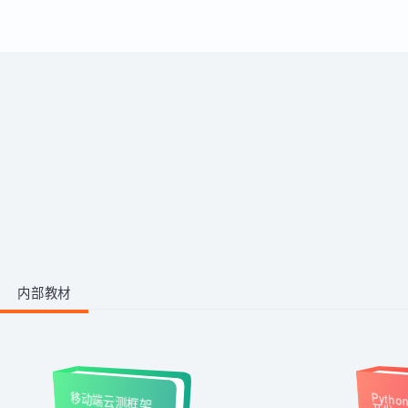
运用。
带你从零掌握影视后期全流程。学
习剪映、PR、AE、AN等工具，运
用AI生成动画素材与脚本，高效完
成视频剪辑与二维动画制作，快速
1阶段 · 1门课
产出创意作品