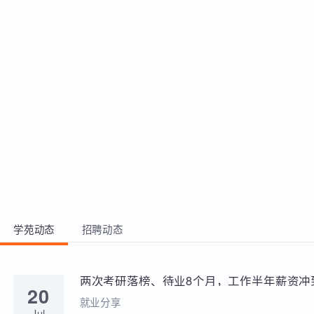
程驱动多手机终端的方法 4. 熟练掌握常
2、熟练使用P
见云测框架的实现原理和方法 5. 具备独
并利用Scap
立完成设计并实现云测框架的开发能力
TCP/IP
现 3、熟
具，如Nmap
HPing3、
Python
的开发，并
同时编程实