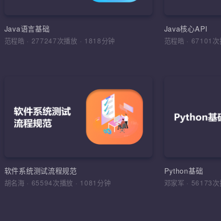
环境搭建，
运算符，流程
Java语言基础
Java核心API
范程皓
·
277247次播放
·
1818分钟
范程皓
·
6710
加入收
软件
理解软件工
学习目标，
综合运用
软件工程，
软件系统测试流程规范
Python基础
法，软件测
胡名海
·
65594次播放
·
1081分钟
邓家军
·
5617
试报告，缺