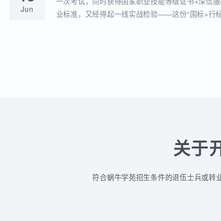
蜗牛学苑与深信服达成深度战略合作！官
18
全品类认证培训落地！
蜗牛学苑成功获批深信服官方授权指定合作考点
Jun
认证一站式培训与考试服务！
深信服&蜗牛学苑“一考双证”考1次，拿2个
18
贴！
一次考试，同时获得国家职业技能等级证书+深
Jun
业标准，又经得起一线实战检验——这份“国标+
认的含金量组合，让你在求职晋升中始终快人一