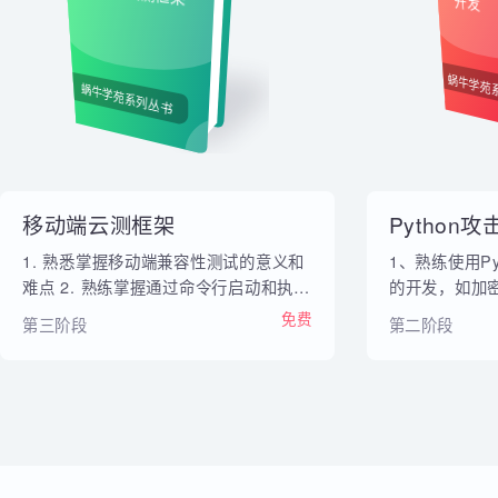
内部教材
移动端云测框架
Py
开发
蜗牛
蜗牛学苑系列丛书
移动端云测框架
Pytho
1. 熟悉掌握移动端兼容性测试的意义和
1、熟练使用
难点 2. 熟练掌握通过命令行启动和执行
的开发，如
appium server的方法 3. 熟练掌握多线
脚本、主机
免费
第三阶段
第二阶段