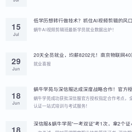
学苑动态
招聘动态
两次考研落榜、待业8个月，工作半年薪资冲到
20
元，他凭什么？
就业分享
Jul
低学历想转行做技术？抓住AI视频剪辑的风口
15
稳到手!
蜗牛AI视频剪辑班最新学员就业数据出炉！
Jul
20天全员就业，均薪8202元！南京物联网
29
答卷来啦
就业喜报
Jun