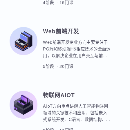
本套课程涵盖机器学习、深度学
习、神经网络、自然语言处理、计
算机视觉、大语言模型、人工智能
体开发等各个方面，课程采用PBET
4阶段 · 15门课
教学模式、以项目和任务来驱动AI
的学习。
Web前端开发
Web前端开发专业方向主要专注于
PC端和移动端H5相应技术的全面运
用，以解决企业在用户交互与前后
端通信之间的关键问题。主要包括
5阶段 · 20门课
HTML5，CSS3，JavaScript，
ES6规范，Node.js后台开发，
JQuery，Bootstrap，VUE，
React，微信小程序等框架的运用。
物联网AIOT
实战项目丰富，涵盖主流行业的商