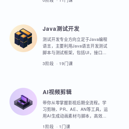
业项目、大型电商网站的设计等
AIoT方向重点讲解人工智能物联网
等。
领域的关键技术和应用，包括嵌入
式系统开发、C语言、数据结构、
Linux系统编程、驱动开发、系统移
0阶段 · 11门课
植、物联网通信协议、蓝牙、Wi-
Fi、Zigbee、NB-IoT等无线通信技
术，STM32单片机、传感器、C++
、QT编程、云平台、边缘计算等相
Java测试开发
关技术，培养具备相关技能的专业
人才。
测试开发专业方向立足于Java编程
语言，主要利用Java语言开发测试
脚本与测试框架，包括UI，接口，
性能，框架等。重点讲解如何利用
3阶段 · 19门课
Java原生代码实现各类功能，其次
讲解各类测试框架的调用与二次定
制开发。同时，也强调对数据库，
Linux操作系统，测试工具的使用以
AI视频剪辑
及对系统测试的原理和流程的熟练