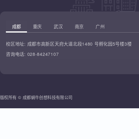
凡云教育
腾讯课堂
蜗牛创想
哔哩哔哩
雷人科技
成都
重庆
武汉
南京
广州
校区地址:
成都市高新区天府大道北段1480 号孵化园5号楼3楼
咨询电话:
028-84247107