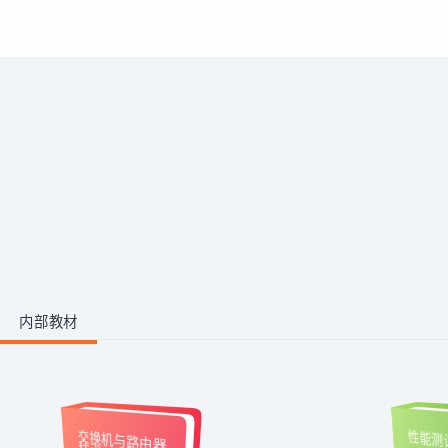
运用。
带你从零掌握影视后期全流程。学
习剪映、PR、AE、AN等工具，运
用AI生成动画素材与脚本，高效完
成视频剪辑与二维动画制作，快速
1阶段 · 1门课
产出创意作品