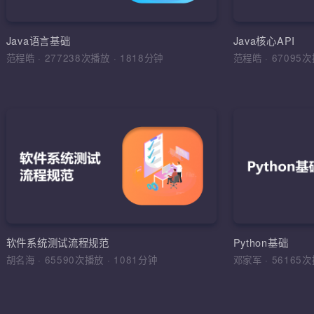
环境搭建，
运算符，流程
Java语言基础
Java核心API
范程皓
·
277238次播放
·
1818分钟
范程皓
·
6709
加入收
软件
理解软件工
学习目标，
综合运用
软件工程，
软件系统测试流程规范
Python基础
法，软件测
胡名海
·
65590次播放
·
1081分钟
邓家军
·
5616
试报告，缺