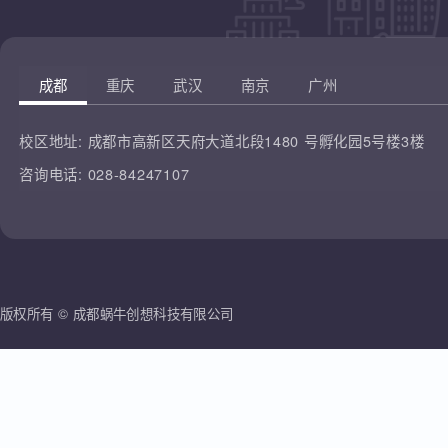
凡云教育
腾讯课堂
蜗牛创想
哔哩哔哩
雷人科技
成都
重庆
武汉
南京
广州
校区地址:
成都市高新区天府大道北段1480 号孵化园5号楼3楼
咨询电话:
028-84247107