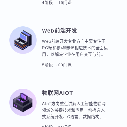
本套课程涵盖机器学习、深度学
习、神经网络、自然语言处理、计
算机视觉、大语言模型、人工智能
体开发等各个方面，课程采用PBET
4阶段 · 15门课
教学模式、以项目和任务来驱动AI
的学习。
Web前端开发
Web前端开发专业方向主要专注于
PC端和移动端H5相应技术的全面运
用，以解决企业在用户交互与前后
端通信之间的关键问题。主要包括
5阶段 · 20门课
HTML5，CSS3，JavaScript，
ES6规范，Node.js后台开发，
JQuery，Bootstrap，VUE，
React，微信小程序等框架的运用。
物联网AIOT
实战项目丰富，涵盖主流行业的商