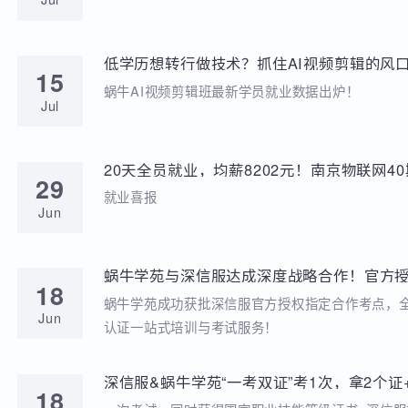
学苑动态
招聘动态
两次考研落榜、待业8个月，工作半年薪资冲到
20
元，他凭什么？
就业分享
Jul
低学历想转行做技术？抓住AI视频剪辑的风口
15
稳到手!
蜗牛AI视频剪辑班最新学员就业数据出炉！
Jul
20天全员就业，均薪8202元！南京物联网
29
答卷来啦
就业喜报
Jun