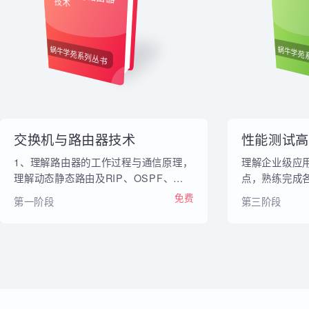
内部教材
交换机与路由器
性
技术
蜗牛学苑系列丛书
蜗牛
交换机与路由器技术
性能测试
1、理解路由器的工作过程与通信原理，
理解企业级
理解动态静态路由及RIP、OSPF、
点，熟练完
NAT等协议规范 2、理解交换机的工作
集群测试环境
免费
第一阶段
第三阶段