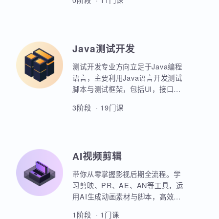
业项目、大型电商网站的设计等
AIoT方向重点讲解人工智能物联网
等。
领域的关键技术和应用，包括嵌入
式系统开发、C语言、数据结构、
Linux系统编程、驱动开发、系统移
0阶段 · 11门课
植、物联网通信协议、蓝牙、Wi-
Fi、Zigbee、NB-IoT等无线通信技
术，STM32单片机、传感器、C++
、QT编程、云平台、边缘计算等相
Java测试开发
关技术，培养具备相关技能的专业
人才。
测试开发专业方向立足于Java编程
语言，主要利用Java语言开发测试
脚本与测试框架，包括UI，接口，
性能，框架等。重点讲解如何利用
3阶段 · 19门课
Java原生代码实现各类功能，其次
讲解各类测试框架的调用与二次定
制开发。同时，也强调对数据库，
Linux操作系统，测试工具的使用以
AI视频剪辑
及对系统测试的原理和流程的熟练