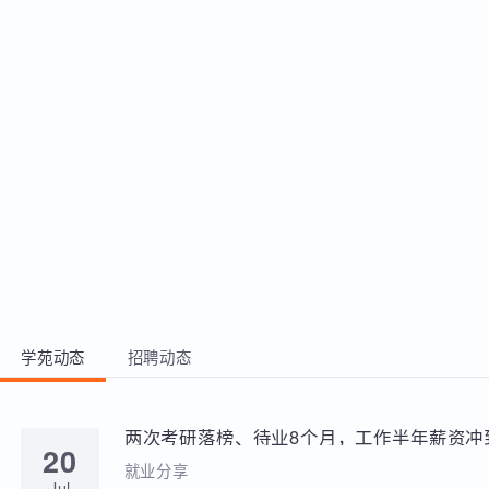
过程与通信原理，理解二层交换和三层
功能和使用
交换，STP、VRRP、NTP等协议 3、
能够熟练配置VLAN，绘制网络拓扑图
和设计网络架构，进行端口镜像操作和
设备容灾备份等 4、能够熟练地在模拟
器和真机设备上进行常见的网络问题的
TroubleShooting和应急处理