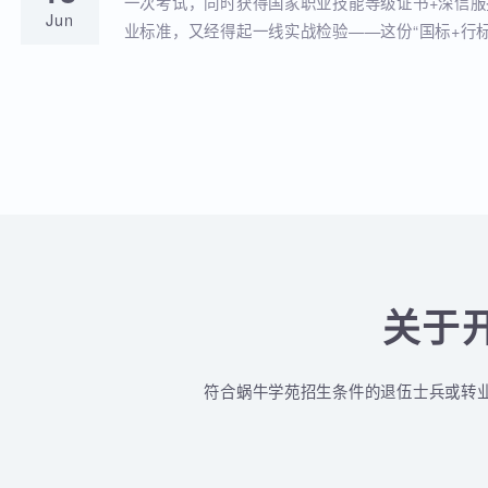
蜗牛学苑与深信服达成深度战略合作！官
18
全品类认证培训落地！
蜗牛学苑成功获批深信服官方授权指定合作考点
Jun
认证一站式培训与考试服务！
深信服&蜗牛学苑“一考双证”考1次，拿2个
18
贴！
一次考试，同时获得国家职业技能等级证书+深
Jun
业标准，又经得起一线实战检验——这份“国标+
认的含金量组合，让你在求职晋升中始终快人一