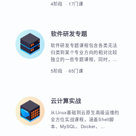
UI全链路设计方向主要培养学员
用。
平面设计，3D设计及影视后期等
能力，使用PhotoShop，AI，
C4D，H5，图标设计，店铺设
4阶段 · 17门课
计，移动端设计，整站设计等实
战能力。使学员具备完整的UI设
计全栈能力。并通过各类完整的
项目实战演练来强化学员的实战
软件研发专题
经验，完全满足企业需求。
软件研发专题课程包含各类无法
归类到某个专业方向的相对比较
独立的一些专题课程，同时，蜗
牛学院也将随时更新一些专题公
5阶段 · 65门课
开课。大家可以就自己感兴趣的
专题进行留言，蜗牛学院愿意组
织师资力量为大家建议的课程进
行研发并分享出来供交流学习。
云计算实战