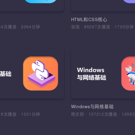
JavaScript的基础知识
建，基本数据类型，变量及去声
Java常用API，集合框
符，流程控制语句，IDE绘制界
JavaScript发展及组成
程，异常处理
型、控制结构、数组和函
PI
HTML和CSS核心
7104次播放
·
2094分钟
张瑞
·
85267次播放
·
170
加入收藏
分
入收藏
分享课程
加入收藏
分享
件系统测试流程规范
素描和插画
Python基础
件工程的各类实际问题，树立清晰
1、理解手绘板绘与鼠绘的
综合运用Python、WebD
目标，掌握测试用例设计的常用方
ui设计的手绘特点；2、初
式等技术，根据DDT，K
合运用
的基本规律意识和基本审美
开发出WoniuTest测试
站酷等设计网站视觉图片
程，软件质量，系统测试流程，方
素材收集与整理、透视、
HTML，CSS，Selenium
础
Windows与网络基础
件测试专业术语，测试用例设计，
影
架，基础框架，DDT，K
6178次播放
·
1031分钟
杨文财
·
137212次播放
·
1
告，缺陷管理
WoniuTest框架