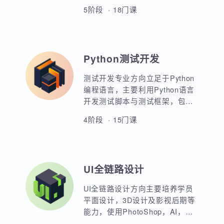
Java全栈开发方向以JavaSE为核
心基础，重点讲解企业级应用开
发，数据库应用开发，Web前端
开发，JavaEE各类主流框架的原
5阶段 · 18门课
理与应用。大型企业级高并发应
用开发，服务器架构与微服务应
用开发。超过二十周魔鬼式训
练，掌握Java开发全套核心技术
Python测试开发
培养，多套最新最热门的高级课
程，帮助学员突破高薪瓶颈。
测试开发专业方向立足于Python
编程语言，主要利用Python语言
开发测试脚本与测试框架，包括
UI，接口，性能，框架等。重点
4阶段 · 15门课
讲解如何利用Python原生代码实
现各类功能，其次讲解各类测试
框架的调用与二次定制开发。同
时，也强调对数据库，Linux操作
UI全链路设计
系统，测试工具的使用以及对系
统测试的原理和流程的熟练运