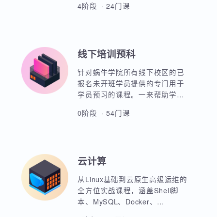
熟练部署Python的开发环境，使
用编程核心知识和面向对象知识
进行数据科学开发。熟练掌握
SQL语句进行数据库常用操作及
4阶段 · 24门课
Linux操作系统的操作。掌握统计
学、机器学习、深度学习等数理
知识，并熟悉数据科学开发基本
知识，培养商业分析、数据挖掘
线下培训预科
意识及能力。同时基于Python进
行描述性分析、推断统计、特征
针对蜗牛学院所有线下校区的已
工程处理、模型开发、风控评估
报名未开班学员提供的专门用于
等。
学员预习的课程。一来帮助学员
进行专业入门课程的预习，二来
0阶段 · 54门课
也是希望学员能够通过学习视频
课程进而更好地理解IT技术，以
确定自己是否真正适合IT行业。
在这个360行，行行转IT的大背景
云计算
下，蜗牛学院想说，并不是每个