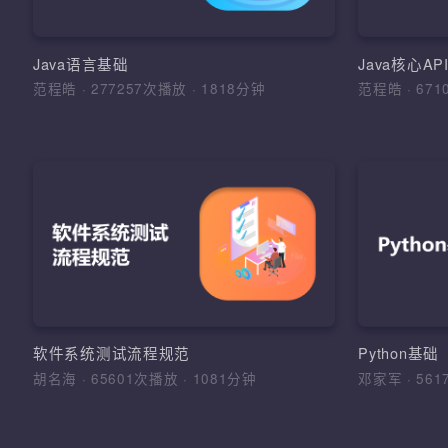
环境搭
明，运算
面
Java语言基础
Java核心A
范程皓
·
277257次播放
·
1818分钟
范程皓
·
6
加
软
理解软
的学习
法和综
软件工
软件系统测试流程规范
Python基
法，软
胡名海
·
65601次播放
·
1081分钟
邓家军
·
5
测试报