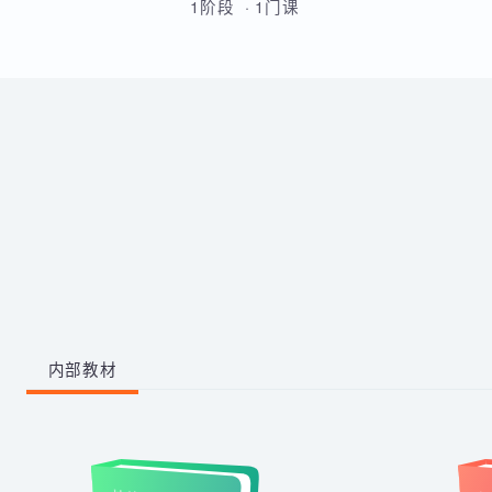
的原理和流程的熟练运用。
带你从零掌握影视后期全流程。
学习剪映、PR、AE、AN等工
具，运用AI生成动画素材与脚
本，高效完成视频剪辑与二维动
1阶段 · 1门课
画制作，快速产出创意作品