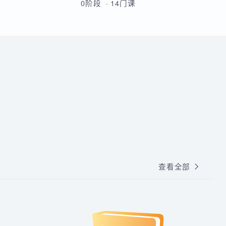
人都适合搞IT的。
从Linux基础到云原生高级运维的
全方位实战课程，涵盖Shell脚
本、MySQL、Docker、
Kubernetes、Python自动化、
0阶段 · 14门课
CI/CD及微服务架构等核心技术。
通过多个企业级项目实战，学员
将系统掌握运维部署、监控告
警、容器化改造及高可用集群管
理能力，最终具备胜任运维及
DevOps岗位的综合技能。
查看全部