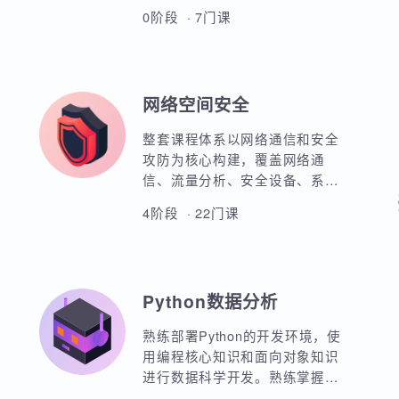
全新鸿蒙实战教程，项目驱动教
学方式。 涵盖前端HTML、CSS
布局、动画效果。引入JavaScript
和TypeScript技术板块实现业务实
0阶段 · 7门课
战。 基于ArkTS和ArkUI来实现红
米原生应用开发实战，网络请求
封装、一多开发、元服务实战等
等 基于鸿蒙实战的项目分别包
网络空间安全
含：工作计划APP实战、
WoniuMall电商项目实战、家庭医
整套课程体系以网络通信和安全
疗服务实战 配合鸿蒙短距离BLE
攻防为核心构建，覆盖网络通
蓝牙模块实现穿戴设备的数据传
信、流量分析、安全设备、系统
输。包括心率、心跳、运动健康
攻防、应用系统安全、安全脚本
数据。
4阶段 · 22门课
开发、渗透测试、系统入侵、系
统加固、入侵检测、入侵防御、
日志分析、安全运营、等级保护
规范、应急响应等完整细分领
Python数据分析
域，并且通过大量的实验和项目
强化学员的综合实战能力。