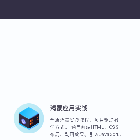
TCP/IP模型、数据传输过程、IP地址与
Wireshark与科来协议分析工具
课程
网划分，Wireshark与科来协议监控分
享课程
加入收藏
分享课程
具
鸿蒙应用实战