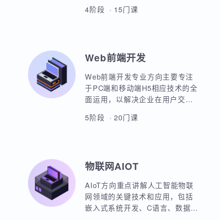
本套课程涵盖机器学习、深度学
习、神经网络、自然语言处理、
计算机视觉、大语言模型、人工
智能体开发等各个方面，课程采
4阶段 · 15门课
用PBET教学模式、以项目和任务
来驱动AI的学习。
Web前端开发
Web前端开发专业方向主要专注
于PC端和移动端H5相应技术的全
面运用，以解决企业在用户交互
与前后端通信之间的关键问题。
5阶段 · 20门课
主要包括HTML5，CSS3，
JavaScript，ES6规范，Node.js
后台开发，JQuery，Bootstrap，
VUE，React，微信小程序等框架
物联网AIOT
的运用。实战项目丰富，涵盖主
流行业的商业项目、大型电商网