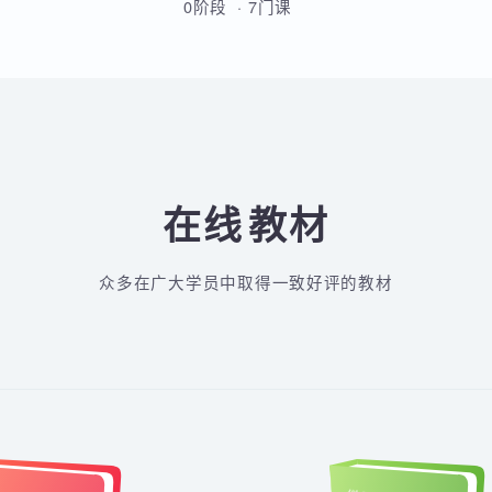
从Linux基础到云原生高级运维的
全方位实战课程，涵盖Shell脚
本、MySQL、Docker、
Kubernetes、Python自动化、
0阶段 · 7门课
CI/CD及微服务架构等核心技术。
通过多个企业级项目实战，学员
将系统掌握运维部署、监控告
警、容器化改造及高可用集群管
理能力，最终具备胜任运维及
DevOps岗位的综合技能。
在线
教材
众多在广大学员中取得一致好评的教材