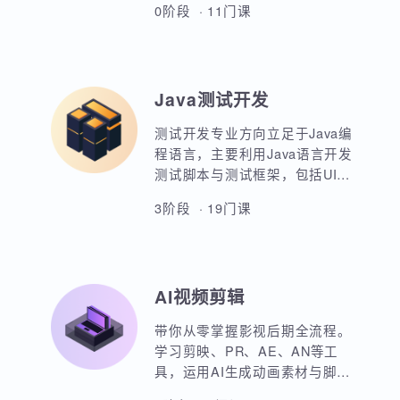
AIoT方向重点讲解人工智能物联
站的设计等等。
网领域的关键技术和应用，包括
嵌入式系统开发、C语言、数据结
构、Linux系统编程、驱动开发、
0阶段 · 11门课
系统移植、物联网通信协议、蓝
牙、Wi-Fi、Zigbee、NB-IoT等无
线通信技术，STM32单片机、传
感器、C++ 、QT编程、云平台、
Java测试开发
边缘计算等相关技术，培养具备
相关技能的专业人才。
测试开发专业方向立足于Java编
程语言，主要利用Java语言开发
测试脚本与测试框架，包括UI，
接口，性能，框架等。重点讲解
3阶段 · 19门课
如何利用Java原生代码实现各类
功能，其次讲解各类测试框架的
调用与二次定制开发。同时，也
强调对数据库，Linux操作系统，
AI视频剪辑
测试工具的使用以及对系统测试