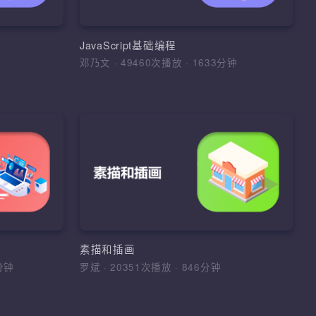
的布局和美化，基于PSD原稿完成页面
架，IO流，网络编
素级还原布局和设计
、变量、数据类
数
PhotoShop抠图、切片技巧、pxcook标
JavaScript基础编程
注、Web前端开发环境、HTML常用标
0分钟
邓乃文
·
49460次播放
·
1633分钟
享课程
签、表单元素、CSS基础样式使用、字
课程
图标设计
加入收藏
分享课程
Windows与网络基础
基本规律，以及
river、正则表达
1、掌握Windows操作系统的常用命令
步建立图形创意
DT等思想，设计
册表、权限、系统服务、防火墙、组策
意识；3、能对
框架
略，熟悉Windows系统的常见脆弱项及
进行理性分析；
志文件 2、掌握计算机网络基础基础原
比例、结构、光
 WebDriver框
环境配置、Windows命令、用户管理、
理、掌握OSI模型与TCP/IP协议族、理
素描和插画
DT，POM模型，
册表、系统权限、组策略、防火墙、
各种协议的工作原理 3、掌握GNS3、P
658分钟
罗斌
·
20351次播放
·
846分钟
VMWare虚拟机、网络基础、OSI与
和eNSP等网络模拟器基本使用，熟悉