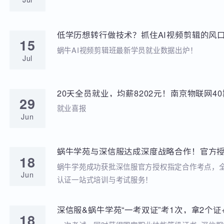
学苑动态
招聘动态
两次考研落榜、待业8个月，工作半年薪资冲到
20
元，他凭什么？
就业分享
Jul
低学历想转行做技术？抓住AI视频剪辑的风口
15
稳到手!
蜗牛AI视频剪辑班最新学员就业数据出炉！
Jul
20天全员就业，均薪8202元！南京物联网
29
答卷来啦
就业喜报
Jun