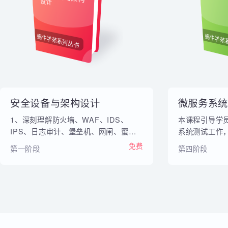
内部教材
安全设备与架构
微
设计
蜗牛学苑系列丛书
蜗牛
安全设备与架构设计
微服务系
1、深刻理解防火墙、WAF、IDS、
本课程引导
IPS、日志审计、堡垒机、网闸、蜜罐
系统测试工
等各类安全设备的工作机制与原理 2、
务系统和巩
免费
第一阶段
第四阶段