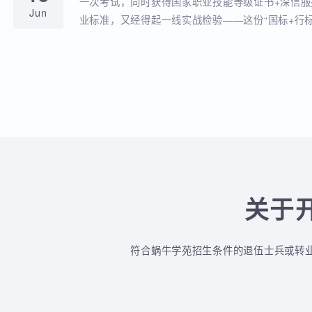
蜗牛学苑与深信服达成深度战略合作！官
18
全品类认证培训落地！
蜗牛学苑成功获批深信服官方授权指定合作考点
Jun
认证一站式培训与考试服务！
深信服&蜗牛学苑“一考双证”考1次，拿2个
18
贴！
一次考试，同时获得国家职业技能等级证书+深
Jun
业标准，又经得起一线实战检验——这份“国标+
认的含金量组合，让你在求职晋升中始终快人一