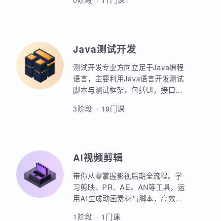
业项目、大型电商网站的设计等
AIoT方向重点讲解人工智能物联网
等。
领域的关键技术和应用，包括嵌入
式系统开发、C语言、数据结构、
Linux系统编程、驱动开发、系统移
0阶段 · 11门课
植、物联网通信协议、蓝牙、Wi-
Fi、Zigbee、NB-IoT等无线通信技
术，STM32单片机、传感器、C++
、QT编程、云平台、边缘计算等相
Java测试开发
关技术，培养具备相关技能的专业
人才。
测试开发专业方向立足于Java编程
语言，主要利用Java语言开发测试
脚本与测试框架，包括UI，接口，
性能，框架等。重点讲解如何利用
3阶段 · 19门课
Java原生代码实现各类功能，其次
讲解各类测试框架的调用与二次定
制开发。同时，也强调对数据库，
Linux操作系统，测试工具的使用以
AI视频剪辑
及对系统测试的原理和流程的熟练