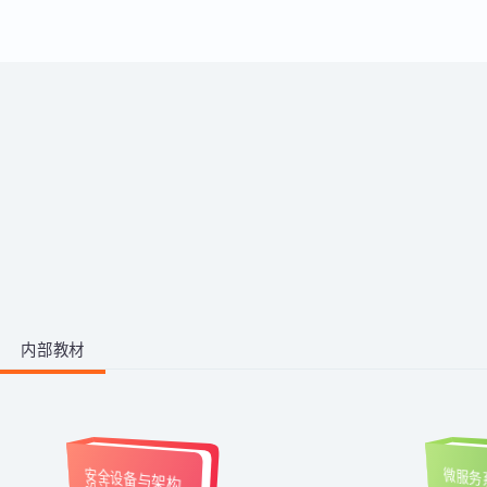
运用。
带你从零掌握影视后期全流程。学
习剪映、PR、AE、AN等工具，运
用AI生成动画素材与脚本，高效完
成视频剪辑与二维动画制作，快速
1阶段 · 1门课
产出创意作品