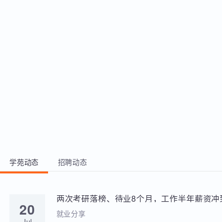
熟练操作防火墙及WAF设备，能够基于
各类设备进行进行安全策略的配置与验
证，能够读懂设备日志文件 3、基于网
络安全设备，利用路由器、交换机、防
火墙、IDS、IPS、日志审计、堡垒机等
进行网络安全环境构建与策略配置 4、
综合运用网络设备、安全设备、网络架
构、通信协议、安全运维、方案设计等
知识，完成一套企业级网络安全设计方
案