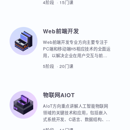
本套课程涵盖机器学习、深度学
习、神经网络、自然语言处理、计
算机视觉、大语言模型、人工智能
体开发等各个方面，课程采用PBET
4阶段 · 15门课
教学模式、以项目和任务来驱动AI
的学习。
Web前端开发
Web前端开发专业方向主要专注于
PC端和移动端H5相应技术的全面运
用，以解决企业在用户交互与前后
端通信之间的关键问题。主要包括
5阶段 · 20门课
HTML5，CSS3，JavaScript，
ES6规范，Node.js后台开发，
JQuery，Bootstrap，VUE，
React，微信小程序等框架的运用。
物联网AIOT
实战项目丰富，涵盖主流行业的商