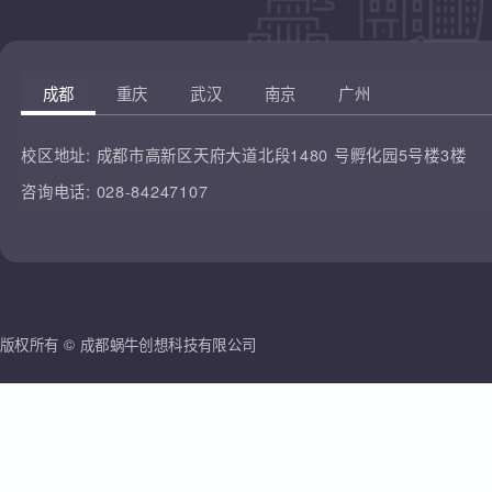
凡云教育
腾讯课堂
蜗牛创想
哔哩哔哩
雷人科技
成都
重庆
武汉
南京
广州
校区地址:
成都市高新区天府大道北段1480 号孵化园5号楼3楼
咨询电话:
028-84247107