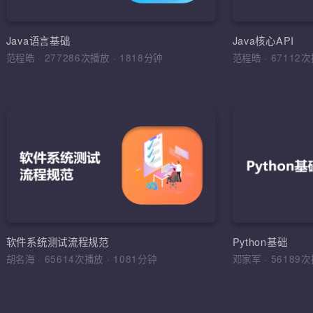
环境搭建，
运算符，流程
Java语言基础
Java核心API
范程皓
·
277286次播放
·
1818分钟
范程皓
·
6711
加入收
软件
理解软件工
学习目标，
综合运用
软件工程，
软件系统测试流程规范
Python基础
法，软件测
胡名海
·
65614次播放
·
1081分钟
邓家军
·
5618
试报告，缺