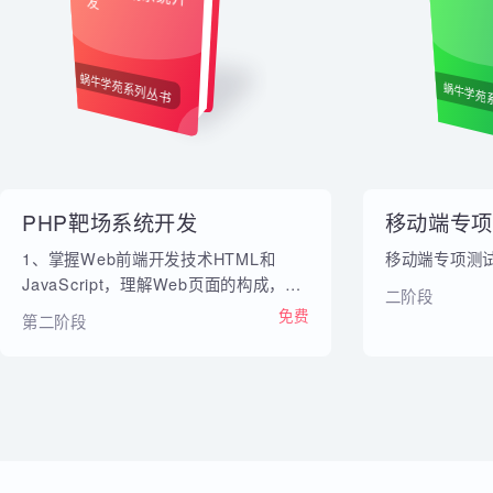
内部教材
移
PHP靶场系统开
发
蜗牛学苑系列丛书
蜗牛
PHP靶场系统开发
移动端专
1、掌握Web前端开发技术HTML和
移动端专项
JavaScript，理解Web页面的构成，为
二阶段
Web应用安全做好技术储备 2、掌握
免费
第二阶段