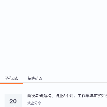
PHP后端开发语言，开发基于数据库应
用的小型应用系统，并能够开发后台接
口并对接口安全有初步认知 3、基于
Linux环境配置PHP运行环境，并在
Linux下完成一套小型的安全预警和管理
平台的开发和测试工具 4、熟练使用
PHP完成对文件、数据库、网络的操
作、并完成爬虫开发、Web应用开发，
掌握PHP面向对象和反序列化技术