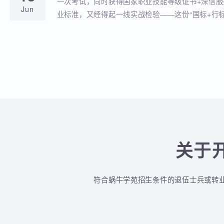
蜗牛学苑与深信服达成深度战略合作！官
18
全品类认证培训落地！
蜗牛学苑成功获批深信服官方授权指定合作考点
Jun
认证一站式培训与考试服务！
深信服&蜗牛学苑“一考双证”考1次，拿2个
18
贴！
一次考试，同时获得国家职业技能等级证书+深
Jun
业标准，又经得起一线实战检验——这份“国标+
认的含金量组合，让你在求职晋升中始终快人一