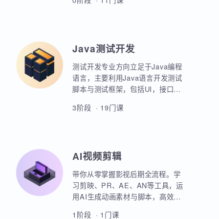
业项目、大型电商网站的设计等
AIoT方向重点讲解人工智能物联网
等。
领域的关键技术和应用，包括嵌入
式系统开发、C语言、数据结构、
Linux系统编程、驱动开发、系统移
0阶段 · 11门课
植、物联网通信协议、蓝牙、Wi-
Fi、Zigbee、NB-IoT等无线通信技
术，STM32单片机、传感器、C++
、QT编程、云平台、边缘计算等相
Java测试开发
关技术，培养具备相关技能的专业
人才。
测试开发专业方向立足于Java编程
语言，主要利用Java语言开发测试
脚本与测试框架，包括UI，接口，
性能，框架等。重点讲解如何利用
3阶段 · 19门课
Java原生代码实现各类功能，其次
讲解各类测试框架的调用与二次定
制开发。同时，也强调对数据库，
Linux操作系统，测试工具的使用以
AI视频剪辑
及对系统测试的原理和流程的熟练