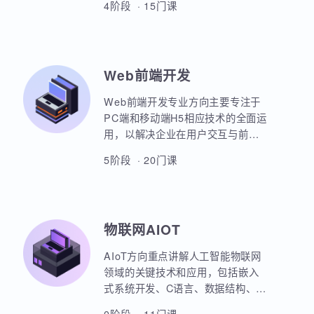
本套课程涵盖机器学习、深度学
习、神经网络、自然语言处理、计
算机视觉、大语言模型、人工智能
体开发等各个方面，课程采用PBET
4阶段 · 15门课
教学模式、以项目和任务来驱动AI
的学习。
Web前端开发
Web前端开发专业方向主要专注于
PC端和移动端H5相应技术的全面运
用，以解决企业在用户交互与前后
端通信之间的关键问题。主要包括
5阶段 · 20门课
HTML5，CSS3，JavaScript，
ES6规范，Node.js后台开发，
JQuery，Bootstrap，VUE，
React，微信小程序等框架的运用。
物联网AIOT
实战项目丰富，涵盖主流行业的商