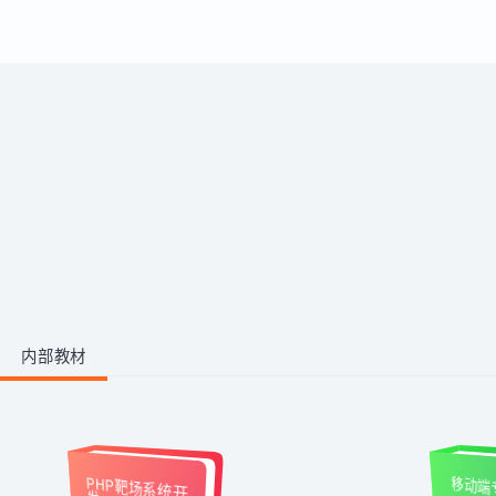
运用。
带你从零掌握影视后期全流程。学
习剪映、PR、AE、AN等工具，运
用AI生成动画素材与脚本，高效完
成视频剪辑与二维动画制作，快速
1阶段 · 1门课
产出创意作品