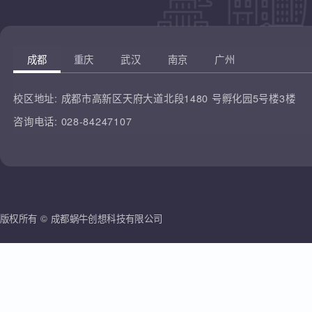
凡云教育
腾讯课堂
蜗牛创想
哔哩哔哩
雷人科技
成都
重庆
武汉
南京
广州
校区地址:
成都市高新区天府大道北段1480 号孵化园5号楼3楼
咨询电话:
028-84247107