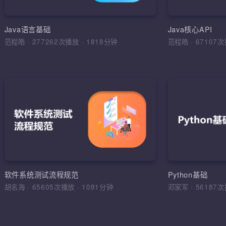
环境搭建，
运算符，流程
Java语言基础
Java核心API
范程皓
·
277262次播放
·
1818分钟
范程皓
·
6710
加入收
软件
理解软件工
学习目标，
综合运用
软件工程，
软件系统测试流程规范
Python基础
法，软件测
胡名海
·
65605次播放
·
1081分钟
邓家军
·
5618
试报告，缺