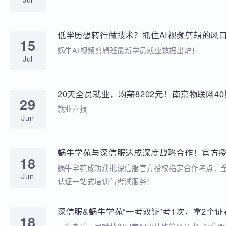
学苑动态
招聘动态
两次考研落榜、待业8个月，工作半年薪资冲到
20
元，他凭什么？
就业分享
Jul
低学历想转行做技术？抓住AI视频剪辑的风口
15
稳到手!
蜗牛AI视频剪辑班最新学员就业数据出炉！
Jul
20天全员就业，均薪8202元！南京物联网
29
答卷来啦
就业喜报
Jun